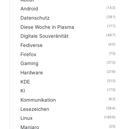
(143)
Android
(381)
Datenschutz
(177)
Diese Woche in Plasma
(467)
Digitale Souveränität
(40)
Fediverse
(75)
Firefox
(213)
Gaming
(219)
Hardware
(515)
KDE
(175)
KI
(62)
Kommunikation
(584)
Lesezeichen
(1869)
Linux
(25)
Manjaro