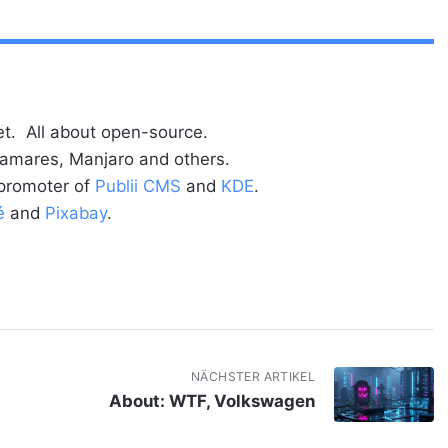
t. All about open-source.
alamares, Manjaro and others.
 promoter of
Publii CMS
and
KDE
.
é
and
Pixabay
.
NÄCHSTER ARTIKEL
About: WTF, Volkswagen