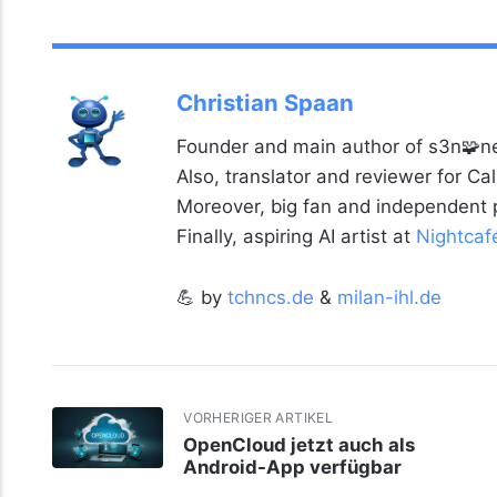
Christian Spaan
Founder and main author of s3n🧩ne
Also, translator and reviewer for C
Moreover, big fan and independent
Finally, aspiring AI artist at
Nightcaf
💪 by
tchncs.de
&
milan-ihl.de
VORHERIGER ARTIKEL
OpenCloud jetzt auch als
Android-App verfügbar