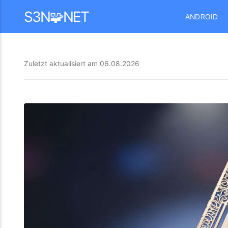
Mastodon
S3N🧩NET
ANDROID
Zuletzt aktualisiert am
06.08.2026