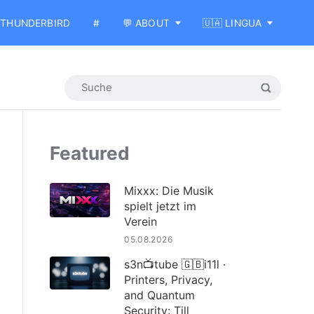
THUNDERBIRD
#
💬 ABOUT
🇺🇦 LINGUA
Featured
Mixxx: Die Musik
spielt jetzt im
Verein
05.08.2026
s3n📺tube 🇬🇧i11l ·
Printers, Privacy,
and Quantum
Security: Till