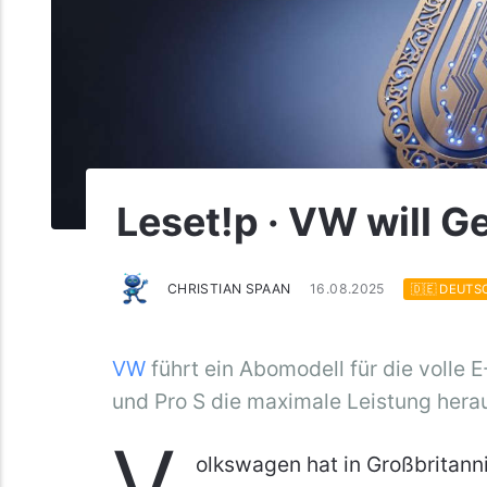
Leset!p · VW will Ge
CHRISTIAN SPAAN
16.08.2025
🇩🇪 DEUTS
VW
führt ein Abomodell für die volle 
und Pro S die maximale Leistung hera
V
olkswagen hat in Großbritan