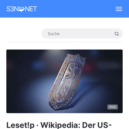
Mastodon
S3N🧩NET
RND
Leset!p · Wikipedia: Der US-