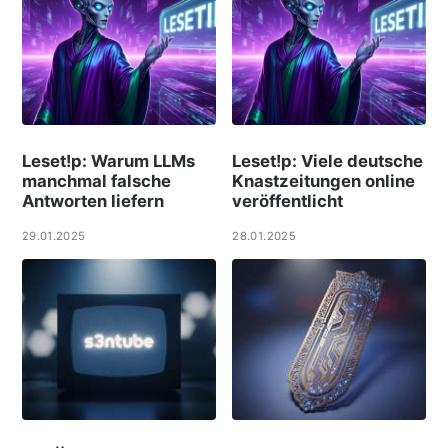
Leset!p: Warum LLMs
Leset!p: Viele deut­sche
manchmal falsche
Knast­zei­tungen online
Antworten liefern
ver­öf­f­ent­licht
29.01.2025
28.01.2025