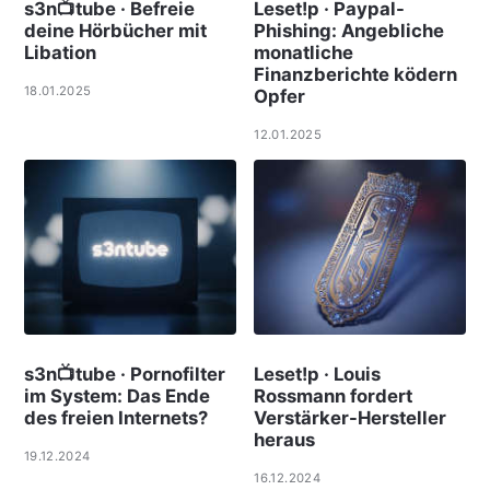
s3n📺tube · Befreie
Leset!p · Paypal-
deine Hörbücher mit
Phishing: Angebliche
Libation
monatliche
Finanzberichte ködern
18.01.2025
Opfer
12.01.2025
s3n📺tube · Pornofilter
Leset!p · Louis
im System: Das Ende
Rossmann fordert
des freien Internets?
Verstärker-Hersteller
heraus
19.12.2024
16.12.2024