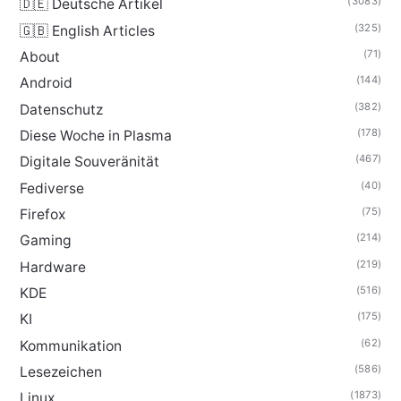
(3083)
🇩🇪 Deutsche Artikel
(325)
🇬🇧 English Articles
(71)
About
(144)
Android
(382)
Datenschutz
(178)
Diese Woche in Plasma
(467)
Digitale Souveränität
(40)
Fediverse
(75)
Firefox
(214)
Gaming
(219)
Hardware
(516)
KDE
(175)
KI
(62)
Kommunikation
(586)
Lesezeichen
(1873)
Linux