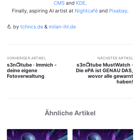
CMS
and
KDE
.
Finally, aspiring AI artist at
Nightcafé
and
Pixabay
.
💪 by
tchncs.de
&
milan-ihl.de
VORHERIGER ARTIKEL
NÄCHSTER ARTIKEL
s3n📺tube · Immich -
s3n📺tube MustWatch ·
deine eigene
Die ePA ist GENAU DAS,
Fotoverwaltung
wovor alle gewarnt
haben!
Ähnliche Artikel