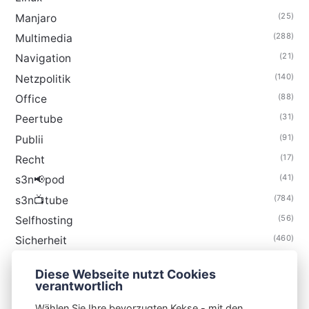
(25)
Manjaro
(288)
Multimedia
(21)
Navigation
(140)
Netzpolitik
(88)
Office
(31)
Peertube
(91)
Publii
(17)
Recht
(41)
s3n📢pod
(784)
s3n📺tube
(56)
Selfhosting
(460)
Sicherheit
(35)
Technik
Diese Webseite nutzt Cookies
(48)
Thunderbird
verantwortlich
Wählen Sie Ihre bevorzugten Kekse - mit den