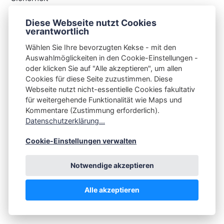
(34)
Technik
Diese Webseite nutzt Cookies
(48)
Thunderbird
verantwortlich
Wählen Sie Ihre bevorzugten Kekse - mit den
Auswahlmöglickeiten in den Cookie-Einstellungen -
oder klicken Sie auf "Alle akzeptieren", um allen
Cookies für diese Seite zuzustimmen. Diese
S3N🧩NET
Webseite nutzt nicht-essentielle Cookies fakultativ
für weitergehende Funktionalität wie Maps und
Integrating Open-Source Blog Network (iOSBN)
#
Kommentare (Zustimmung erforderlich).
Impressum
Kontakt
Datenschutzerklärung
Datenschutzerklärung...
Beschwerden
Planet Publii
Cookie-Einstellungen verwalten
Notwendige akzeptieren
Alle akzeptieren
💪
by
☕ ❤️
&
Publii CMS