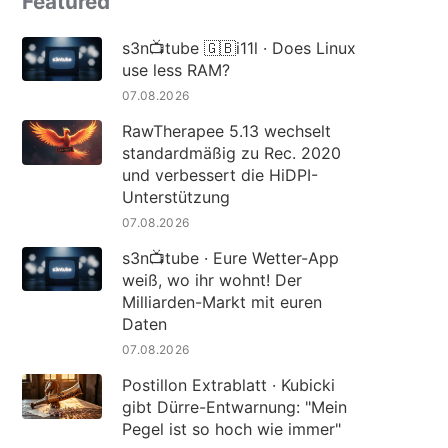
Featured
s3n📺tube 🇬🇧i11l · Does Linux
use less RAM?
07.08.2026
RawTherapee 5.13 wechselt
standardmäßig zu Rec. 2020
und verbessert die HiDPI-
Unterstützung
07.08.2026
s3n📺tube · Eure Wetter-App
weiß, wo ihr wohnt! Der
Milliarden-Markt mit euren
Daten
07.08.2026
Postillon Extrablatt · Kubicki
gibt Dürre-Entwarnung: "Mein
Pegel ist so hoch wie immer"