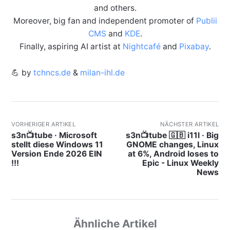
and others.
Moreover, big fan and independent promoter of
Publii
CMS
and
KDE
.
Finally, aspiring AI artist at
Nightcafé
and
Pixabay
.
💪 by
tchncs.de
&
milan-ihl.de
VORHERIGER ARTIKEL
NÄCHSTER ARTIKEL
s3n📺tube · Microsoft
s3n📺tube 🇬🇧 i11l · Big
stellt diese Windows 11
GNOME changes, Linux
Version Ende 2026 EIN
at 6%, Android loses to
!!!
Epic - Linux Weekly
News
Ähnliche Artikel