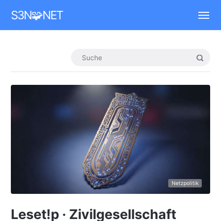
Mastodon
S3N🧩NET
Netzpolitik
Leset!p · Zivilgesellschaft