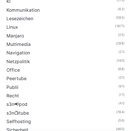
(175)
KI
(62)
Kommunikation
(585)
Lesezeichen
(1871)
Linux
(25)
Manjaro
(288)
Multimedia
(21)
Navigation
(140)
Netzpolitik
(88)
Office
(31)
Peertube
(91)
Publii
(17)
Recht
(41)
s3n📢pod
(784)
s3n📺tube
(56)
Selfhosting
(460)
Sicherheit