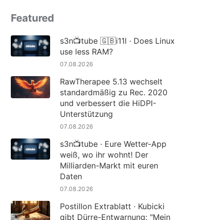
Featured
s3n📺tube 🇬🇧i11l · Does Linux
use less RAM?
07.08.2026
RawTherapee 5.13 wechselt
standardmäßig zu Rec. 2020
und verbessert die HiDPI-
Unterstützung
07.08.2026
s3n📺tube · Eure Wetter-App
weiß, wo ihr wohnt! Der
Milliarden-Markt mit euren
Daten
07.08.2026
Postillon Extrablatt · Kubicki
gibt Dürre-Entwarnung: "Mein