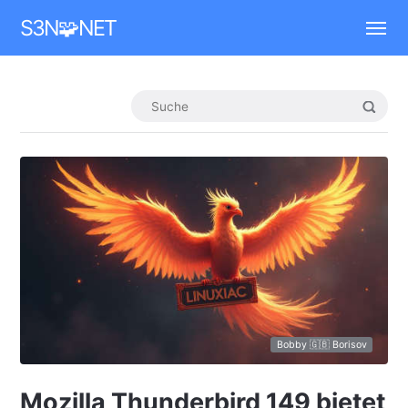
Mastodon
S3N🧩NET
Bobby 🇬🇧 Borisov
Mozilla Thunderbird 149 bietet