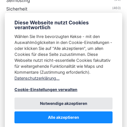
Selfhosting
(460)
Sicherheit
(34)
Technik
Diese Webseite nutzt Cookies
(48)
Thunderbird
verantwortlich
Wählen Sie Ihre bevorzugten Kekse - mit den
Auswahlmöglickeiten in den Cookie-Einstellungen -
oder klicken Sie auf "Alle akzeptieren", um allen
Cookies für diese Seite zuzustimmen. Diese
S3N🧩NET
Webseite nutzt nicht-essentielle Cookies fakultativ
für weitergehende Funktionalität wie Maps und
Integrating Open-Source Blog Network (iOSBN)
#
Kommentare (Zustimmung erforderlich).
Impressum
Kontakt
Datenschutzerklärung
Datenschutzerklärung...
Beschwerden
Planet Publii
Cookie-Einstellungen verwalten
Notwendige akzeptieren
Alle akzeptieren
💪
by
☕ ❤️
&
Publii CMS