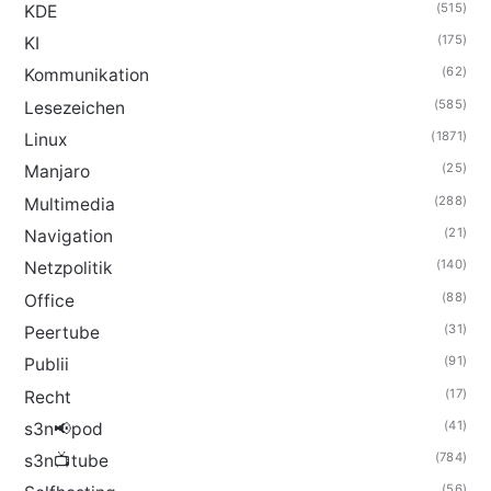
(515)
KDE
(175)
KI
(62)
Kommunikation
(585)
Lesezeichen
(1871)
Linux
(25)
Manjaro
(288)
Multimedia
(21)
Navigation
(140)
Netzpolitik
(88)
Office
(31)
Peertube
(91)
Publii
(17)
Recht
(41)
s3n📢pod
(784)
s3n📺tube
(56)