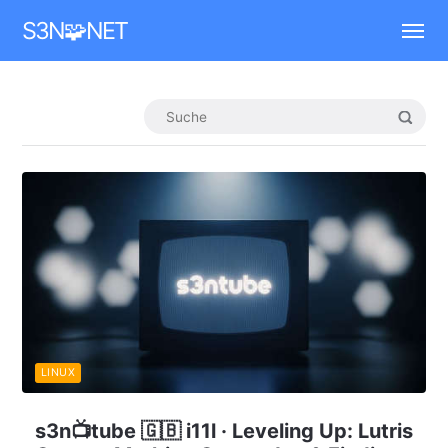
Mastodon
S3N🧩NET
LINUX
s3n📺tube 🇬🇧 i11l · Leveling Up: Lutris