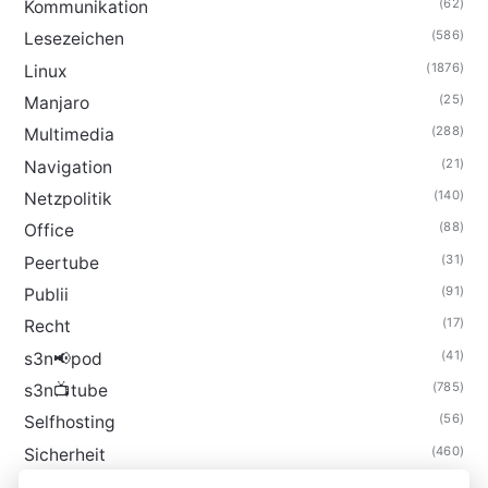
(62)
Kommunikation
(586)
Lesezeichen
(1876)
Linux
(25)
Manjaro
(288)
Multimedia
(21)
Navigation
(140)
Netzpolitik
(88)
Office
(31)
Peertube
(91)
Publii
(17)
Recht
(41)
s3n📢pod
(785)
s3n📺tube
(56)
Selfhosting
(460)
Sicherheit
(35)
Technik