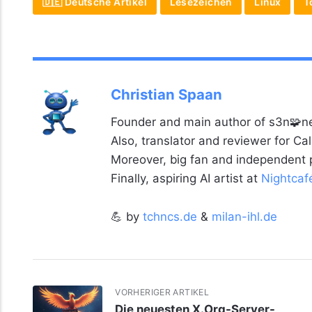
🇩🇪 Deutsche Artikel
Lesezeichen
Linux
T
Christian Spaan
Founder and main author of s3n🧩ne
Also, translator and reviewer for C
Moreover, big fan and independent
Finally, aspiring AI artist at
Nightcaf
💪 by
tchncs.de
&
milan-ihl.de
VORHERIGER ARTIKEL
Die neuesten X.Org-Server-