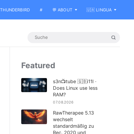
THUNDERBIRD
#
💬 ABOUT
🇺🇦 LINGUA
Featured
s3n📺tube 🇬🇧i11l ·
Does Linux use less
RAM?
07.08.2026
RawTherapee 5.13
wechselt
standardmäßig zu
Rec. 2020 und