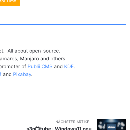
ool Time
t. All about open-source.
alamares, Manjaro and others.
 promoter of
Publii CMS
and
KDE
.
é
and
Pixabay
.
NÄCHSTER ARTIKEL
s3n📺tube · Windows11 neu