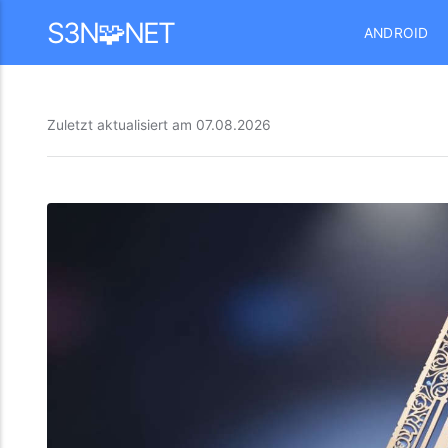
Mastodon
S3N🧩NET
ANDROID
Zuletzt aktualisiert am
07.08.2026