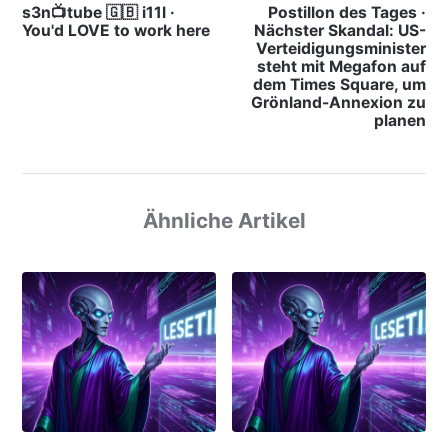
s3n📺tube 🇬🇧 i11l ·
Postillon des Tages ·
You'd LOVE to work here
Nächster Skandal: US-
Verteidigungsminister
steht mit Megafon auf
dem Times Square, um
Grönland-Annexion zu
planen
Ähnliche Artikel