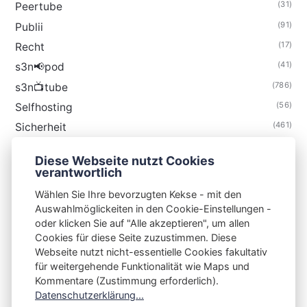
(31)
Peertube
(91)
Publii
(17)
Recht
(41)
s3n📢pod
(786)
s3n📺tube
(56)
Selfhosting
(461)
Sicherheit
(35)
Technik
Diese Webseite nutzt Cookies
(48)
Thunderbird
verantwortlich
Wählen Sie Ihre bevorzugten Kekse - mit den
Auswahlmöglickeiten in den Cookie-Einstellungen -
oder klicken Sie auf "Alle akzeptieren", um allen
Cookies für diese Seite zuzustimmen. Diese
S3N🧩NET
Webseite nutzt nicht-essentielle Cookies fakultativ
für weitergehende Funktionalität wie Maps und
Integrating Open-Source Blog Network (iOSBN)
#
Kommentare (Zustimmung erforderlich).
Impressum
Kontakt
Datenschutzerklärung
Datenschutzerklärung...