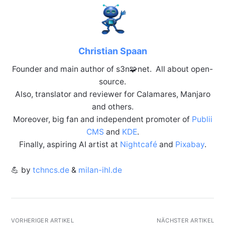
Christian Spaan
Founder and main author of s3n🧩net. All about open-
source.
Also, translator and reviewer for Calamares, Manjaro
and others.
Moreover, big fan and independent promoter of
Publii
CMS
and
KDE
.
Finally, aspiring AI artist at
Nightcafé
and
Pixabay
.
💪 by
tchncs.de
&
milan-ihl.de
VORHERIGER ARTIKEL
NÄCHSTER ARTIKEL