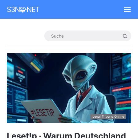
Mastodon
S3N🧩NET
Legal Tribune Online
Leset!p · Warum Deut­sch­land