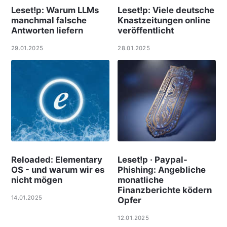
Leset!p: Warum LLMs
Leset!p: Viele deut­sche
manchmal falsche
Knast­zei­tungen online
Antworten liefern
ver­öf­f­ent­licht
29.01.2025
28.01.2025
Reloaded: Elementary
Leset!p · Paypal-
OS - und warum wir es
Phishing: Angebliche
nicht mögen
monatliche
Finanzberichte ködern
14.01.2025
Opfer
12.01.2025