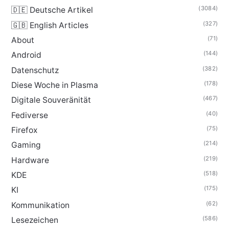
(3084)
🇩🇪 Deutsche Artikel
(327)
🇬🇧 English Articles
(71)
About
(144)
Android
(382)
Datenschutz
(178)
Diese Woche in Plasma
(467)
Digitale Souveränität
(40)
Fediverse
(75)
Firefox
(214)
Gaming
(219)
Hardware
(518)
KDE
(175)
KI
(62)
Kommunikation
(586)
Lesezeichen