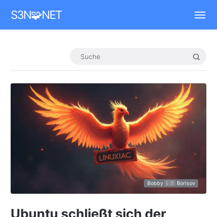
Mastodon
S3N🧩NET
Bobby 🇬🇧 Borisov
Ubuntu schließt sich der