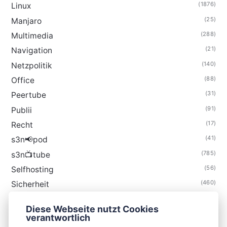
(1876)
Linux
(25)
Manjaro
(288)
Multimedia
(21)
Navigation
(140)
Netzpolitik
(88)
Office
(31)
Peertube
(91)
Publii
(17)
Recht
(41)
s3n📢pod
(785)
s3n📺tube
(56)
Selfhosting
(460)
Sicherheit
(35)
Technik
Diese Webseite nutzt Cookies
(48)
Thunderbird
verantwortlich