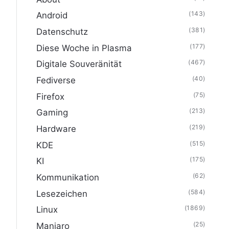
(143)
Android
(381)
Datenschutz
(177)
Diese Woche in Plasma
(467)
Digitale Souveränität
(40)
Fediverse
(75)
Firefox
(213)
Gaming
(219)
Hardware
(515)
KDE
(175)
KI
(62)
Kommunikation
(584)
Lesezeichen
(1869)
Linux
(25)
Manjaro