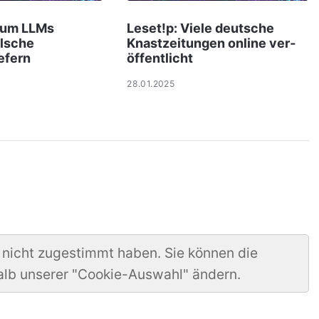
rum LLMs
Leset!p: Viele deut­sche
lsche
Knast­zei­tungen online ver­
efern
öf­f­ent­licht
28.01.2025
 nicht zugestimmt haben. Sie können die
alb unserer "Cookie-Auswahl" ändern.