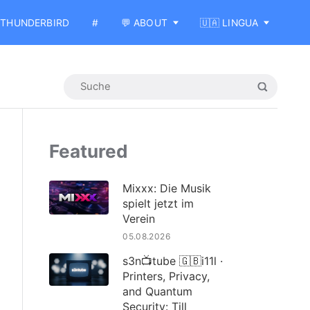
THUNDERBIRD
#
💬 ABOUT
🇺🇦 LINGUA
Featured
Mixxx: Die Musik
spielt jetzt im
Verein
05.08.2026
s3n📺tube 🇬🇧i11l ·
Printers, Privacy,
and Quantum
Security: Till