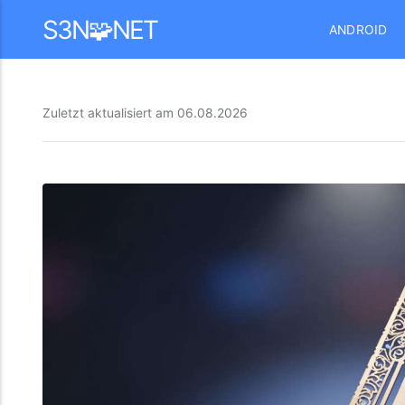
Mastodon
S3N🧩NET
ANDROID
Zuletzt aktualisiert am
06.08.2026