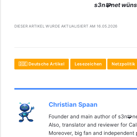
s3n🧩net wüns
DIESER ARTIKEL WURDE AKTUALISIERT AM 16.05.2026
🇩🇪 Deutsche Artikel
Lesezeichen
Netzpolitik
Christian Spaan
Founder and main author of s3n🧩ne
Also, translator and reviewer for C
Moreover, big fan and independent